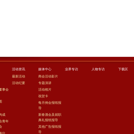
活动资讯
媒体中心
业界专访
人物专访
下载区
最新活动
商会活动影片
活动纪要
专题演讲
董事会
活动相片
祝贺卡
图
每月例会报纸报
导
构成
新春酒会及就职
典礼报纸报导
会青年
会
其他广告报纸报
导
单位