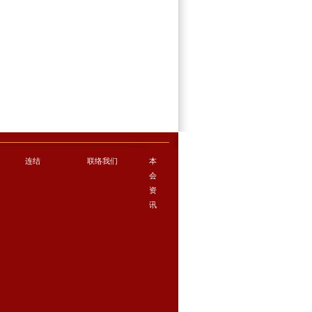
连结
联络我们
本
会
资
讯