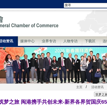
活动资讯
媒体中心
业界专访
人物专访
下载区
连
/
主页
活动资讯
筑梦之旅 闽港携手共创未来-新界各界贺国庆6