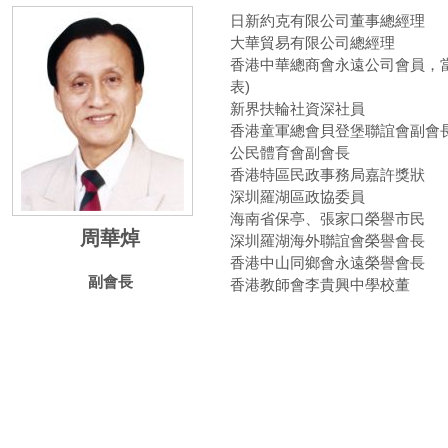
日新約克有限公司董事總經理
大華貿易有限公司總經理
香港中華總商會永遠公司會員，
表)
新界扶輪社資深社員
香港童軍總會貝登堡聯誼會副會
公民體育會副會長
香港特區民政事務局嘉許獎狀
深圳羅湖區政協委員
海南省保亭、張家口榮譽市民
周華焯
深圳羅湖海外聯誼會榮譽會長
香港中山同鄉會永遠榮譽會長
副會長
香港教師會李貴興中學校董