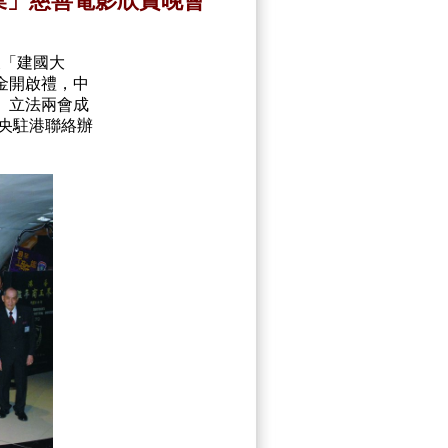
業」慈善電影欣賞晚會
及「建國大
金開啟禮，中
、立法兩會成
央駐港聯絡辦