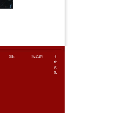
連結
聯絡我們
本
會
資
訊