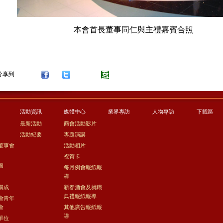
本會首長董事同仁與主禮嘉賓合照
分享到
活動資訊
媒體中心
業界專訪
人物專訪
下載區
最新活動
商會活動影片
活動紀要
專題演講
董事會
活動相片
祝賀卡
圖
每月例會報紙報
導
構成
新春酒會及就職
典禮報紙報導
會青年
會
其他廣告報紙報
導
單位