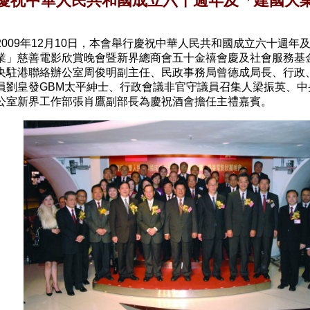
慶祝中華人民共和國成立六十週年及「建國大
2009年12月10日，本會舉行慶祝中華人民共和國成立六十週年
業」慈善電影欣賞晚會暨新界總商會五十金禧會慶及社會服務基
央駐港聯絡辦公室周俊明副主任、民政事務局曾德成局長、行政
員劉皇發GBM太平紳士、行政會議非官守議員召集人梁振英、中
公室新界工作部張肖鷹副部長為慶祝酒會擔任主禮嘉賓。